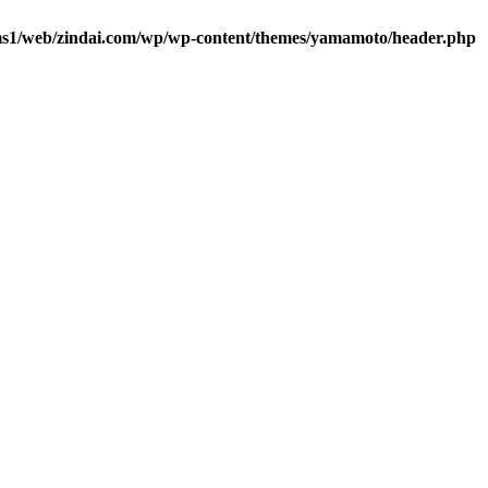
ms1/web/zindai.com/wp/wp-content/themes/yamamoto/header.php