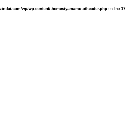
zindai.com/wp/wp-content/themes/yamamoto/header.php
on line
17